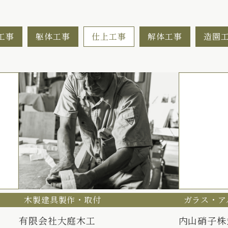
工事
躯体工事
仕上工事
解体工事
造園
木製建具製作・取付
ガラス・ア
有限会社大庭木工
内山硝子株