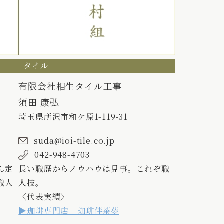
タイル
有限会社相生タイル工事
須田 康弘
埼玉県所沢市和ケ原1-119-31
suda@ioi-tile.co.jp
042-948-4703
ん定
長い職歴からノウハウは見事。これぞ職
職人
人技。
〈代表実績〉
珈琲専門店 珈琲伴茶夢