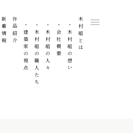
新着情報
作品紹介
木村組とは
・建築家の視点
・木村組の職人たち
・木村組の人々
・会社概要
・木村組の想い