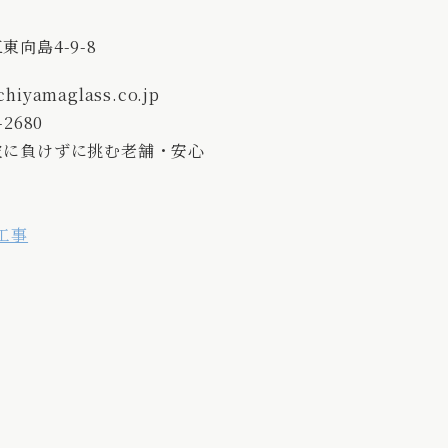
向島4-9-8
hiyamaglass.co.jp
-2680
波に負けずに挑む老舗・安心
〉
工事