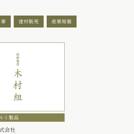
工事
建材販売
産業廃棄
ルミ製品
式会社